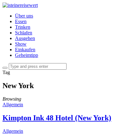
Über uns
Essen
Trinken
Schlafen
Ausgehen
Show
Einkaufen
Geheimtipp
Tag
New York
Browsing
Allgemein
Kimpton Ink 48 Hotel (New York)
Allgemein