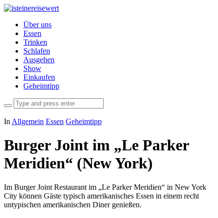
Über uns
Essen
Trinken
Schlafen
Ausgehen
Show
Einkaufen
Geheimtipp
In
Allgemein
Essen
Geheimtipp
Burger Joint im „Le Parker
Meridien“ (New York)
Im Burger Joint Restaurant im „Le Parker Meridien“ in New York
City können Gäste typisch amerikanisches Essen in einem recht
untypischen amerikanischen Diner genießen.