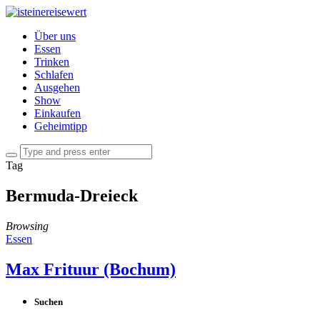
Über uns
Essen
Trinken
Schlafen
Ausgehen
Show
Einkaufen
Geheimtipp
Tag
Bermuda-Dreieck
Browsing
Essen
Max Frituur (Bochum)
Suchen