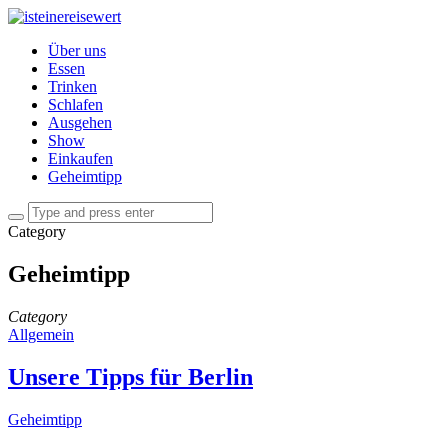
Über uns
Essen
Trinken
Schlafen
Ausgehen
Show
Einkaufen
Geheimtipp
Category
Geheimtipp
Category
Allgemein
Unsere Tipps für Berlin
Geheimtipp