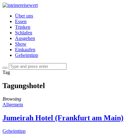
Über uns
Essen
Trinken
Schlafen
Ausgehen
Show
Einkaufen
Geheimtipp
Tag
Tagungshotel
Browsing
Allgemein
Jumeirah Hotel (Frankfurt am Main)
Geheimtipp