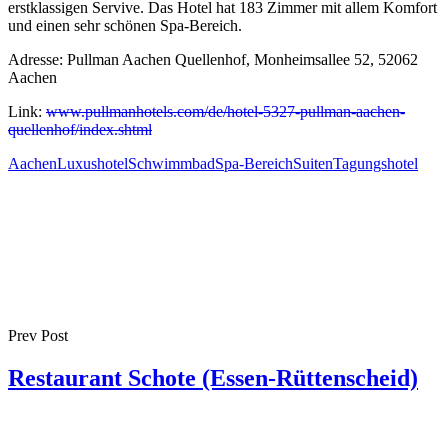
erstklassigen Servive. Das Hotel hat 183 Zimmer mit allem Komfort
und einen sehr schönen Spa-Bereich.
Adresse: Pullman Aachen Quellenhof, Monheimsallee 52, 52062
Aachen
Link:
www.pullmanhotels.com/de/hotel-5327-pullman-aachen-
quellenhof/index.shtml
Aachen
Luxushotel
Schwimmbad
Spa-Bereich
Suiten
Tagungshotel
Prev Post
Restaurant Schote (Essen-Rüttenscheid)