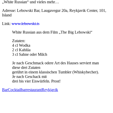
„White Russian“ und vieles mehr…
Adresse: Lebowski Bar, Laugavegur 20a, Reykjavik Center, 101,
Island
Link:
www.lebowski.is
White Russian aus dem Film „The Big Lebowski“
Zutaten:
4 cl Wodka
2 cl Kahlúa
3 cl Sahne oder Milch
Je nach Geschmack odere Art des Hauses serviert man
diese drei Zutaten
gerührt in einem klassischen Tumbler (Whiskybecher).
Je nach Geschack mit
drei bis vier Eiswürfeln. Prost!
Bar
Cocktailbar
restaurant
Reykjavik