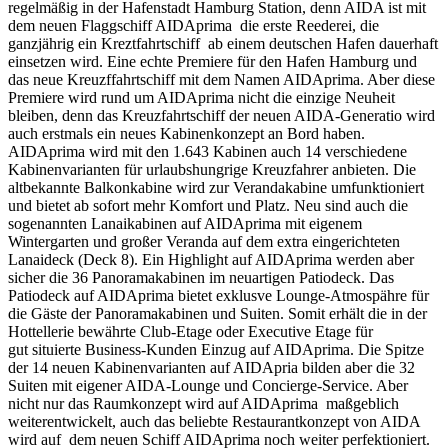
regelmäßig in der Hafenstadt Hamburg Station, denn AIDA ist mit
dem neuen Flaggschiff AIDAprima die erste Reederei, die
ganzjährig ein Kreztfahrtschiff ab einem deutschen Hafen dauerhaft
einsetzen wird. Eine echte Premiere für den Hafen Hamburg und
das neue Kreuzffahrtschiff mit dem Namen AIDAprima. Aber diese
Premiere wird rund um AIDAprima nicht die einzige Neuheit
bleiben, denn das Kreuzfahrtschiff der neuen AIDA-Generatio wird
auch erstmals ein neues Kabinenkonzept an Bord haben.
AIDAprima wird mit den 1.643 Kabinen auch 14 verschiedene
Kabinenvarianten für urlaubshungrige Kreuzfahrer anbieten. Die
altbekannte Balkonkabine wird zur Verandakabine umfunktioniert
und bietet ab sofort mehr Komfort und Platz. Neu sind auch die
sogenannten Lanaikabinen auf AIDAprima mit eigenem
Wintergarten und großer Veranda auf dem extra eingerichteten
Lanaideck (Deck 8). Ein Highlight auf AIDAprima werden aber
sicher die 36 Panoramakabinen im neuartigen Patiodeck. Das
Patiodeck auf AIDAprima bietet exklusve Lounge-Atmospähre für
die Gäste der Panoramakabinen und Suiten. Somit erhält die in der
Hottellerie bewährte Club-Etage oder Executive Etage für
gut situierte Business-Kunden Einzug auf AIDAprima. Die Spitze
der 14 neuen Kabinenvarianten auf AIDApria bilden aber die 32
Suiten mit eigener AIDA-Lounge und Concierge-Service. Aber
nicht nur das Raumkonzept wird auf AIDAprima maßgeblich
weiterentwickelt, auch das beliebte Restaurantkonzept von AIDA
wird auf dem neuen Schiff AIDAprima noch weiter perfektioniert.