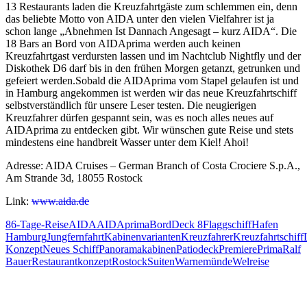
13 Restaurants laden die Kreuzfahrtgäste zum schlemmen ein, denn
das beliebte Motto von AIDA unter den vielen Vielfahrer ist ja
schon lange „Abnehmen Ist Dannach Angesagt – kurz AIDA“. Die
18 Bars an Bord von AIDAprima werden auch keinen
Kreuzfahrtgast verdursten lassen und im Nachtclub Nightfly und der
Diskothek D6 darf bis in den frühen Morgen getanzt, getrunken und
gefeiert werden.Sobald die AIDAprima vom Stapel gelaufen ist und
in Hamburg angekommen ist werden wir das neue Kreuzfahrtschiff
selbstverständlich für unsere Leser testen. Die neugierigen
Kreuzfahrer dürfen gespannt sein, was es noch alles neues auf
AIDAprima zu entdecken gibt. Wir wünschen gute Reise und stets
mindestens eine handbreit Wasser unter dem Kiel! Ahoi!
Adresse: AIDA Cruises – German Branch of Costa Crociere S.p.A.,
Am Strande 3d, 18055 Rostock
Link:
www.aida.de
86-Tage-Reise
AIDA
AIDAprima
Bord
Deck 8
Flaggschiff
Hafen
Hamburg
Jungfernfahrt
Kabinenvarianten
Kreuzfahrer
Kreuzfahrtschiff
Konzept
Neues Schiff
Panoramakabinen
Patiodeck
Premiere
Prima
Ralf
Bauer
Restaurantkonzept
Rostock
Suiten
Warnemünde
Welreise