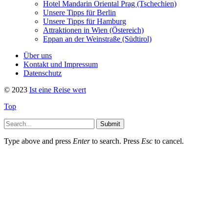
Hotel Mandarin Oriental Prag (Tschechien)
Unsere Tipps für Berlin
Unsere Tipps für Hamburg
Attraktionen in Wien (Östereich)
Eppan an der Weinstraße (Südtirol)
Über uns
Kontakt und Impressum
Datenschutz
© 2023
Ist eine Reise wert
Top
Submit
Type above and press
Enter
to search. Press
Esc
to cancel.