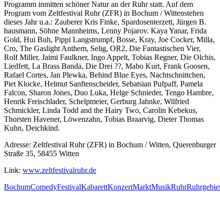
Programm inmitten schöner Natur an der Ruhr statt. Auf dem
Program vom Zeltfestival Ruhr (ZFR) in Bochum / Wittenstehen
dieses Jahr u.a.: Zauberer Kris Finke, Spardosenterzett, Jürgen B.
hausmann, Söhne Mannheims, Lenny Pojarov. Kaya Yanar, Frida
Gold, Hui Buh, Pippi Langstrumpf, Bosse, Kray, Joe Cocker, Milla,
Cro, The Gaslight Anthem, Selig, OR2, Die Fantastischen Vier,
Rolf Miller, Jaimi Faulkner, Ingo Appelt, Tobias Regner, Die Olchis,
Liedfett, La Brass Banda, Die Drei ??, Mabo Kurt, Frank Goosen,
Rafael Cortes, Jan Plewka, Behind Blue Eyes, Nachtschnittchen,
Piet Klocke, Helmut Sanftenscheider, Sebatsian Pufpaff, Pamela
Falcon, Sharon Jones, Duo Luka, Helge Schnieder, Tengo Hambre,
Henrik Freischlader, Schelpmeier, Gerburg Jahnke, Wilfried
Schmickler, Linda Todd and the Hairy Two, Carolin Kebekus,
Thorsten Havener, Löwenzahn, Tobias Braarvig, Dieter Thomas
Kuhn, Deichkind.
Adresse: Zeltfestival Ruhr (ZFR) in Bochum / Witten, Querenburger
Straße 35, 58455 Witten
Link:
www.zeltfestivalruhr.de
Bochum
Comedy
Festival
Kabarett
Konzert
Markt
Musik
Ruhr
Ruhrgebie