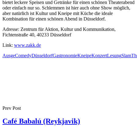
bietet leckere Speisen und Getränke für einen schönen Theaterabend
oder einfach nur so. Schlemmen ist hier auch ohne Show möglich,
aber natürlich ist Kultur und Kneipe mit Küche die ideale
Kombination für einen schönen Abend in Düsseldorf.
Adresse: Zentrum für Aktion, Kultur und Kommunikation,
Fichtenstraße 40, 40233 Düsseldorf
Link:
www.zakk.de
Ausge
Comedy
Düsseldorf
Gastronomie
Kneipe
Konzert
Lesung
Slam
Th
Prev Post
Café Babalú (Reykjavik)