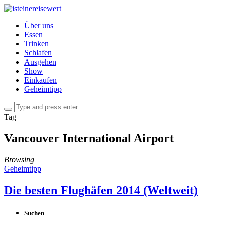
Über uns
Essen
Trinken
Schlafen
Ausgehen
Show
Einkaufen
Geheimtipp
Tag
Vancouver International Airport
Browsing
Geheimtipp
Die besten Flughäfen 2014 (Weltweit)
Suchen