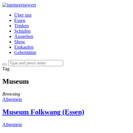
Über uns
Essen
Trinken
Schlafen
Ausgehen
Show
Einkaufen
Geheimtipp
Tag
Museum
Browsing
Allgemein
Museum Folkwang (Essen)
Allgemein