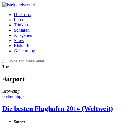
Über uns
Essen
Trinken
Schlafen
Ausgehen
Show
Einkaufen
Geheimtipp
Tag
Airport
Browsing
Geheimtipp
Die besten Flughäfen 2014 (Weltweit)
Suchen