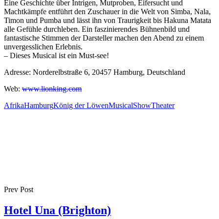
Eine Geschichte über Intrigen, Mutproben, Eifersucht und
Machtkämpfe entführt den Zuschauer in die Welt von Simba, Nala,
Timon und Pumba und lässt ihn von Traurigkeit bis Hakuna Matata
alle Gefühle durchleben. Ein faszinierendes Bühnenbild und
fantastische Stimmen der Darsteller machen den Abend zu einem
unvergesslichen Erlebnis.
– Dieses Musical ist ein Must-see!
Adresse:
Norderelbstraße 6, 20457 Hamburg
, Deutschland
Web:
www.lionking.com
Afrika
Hamburg
König der Löwen
Musical
Show
Theater
Prev Post
Hotel Una (Brighton)