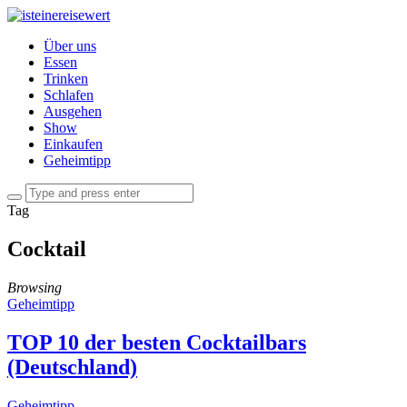
Über uns
Essen
Trinken
Schlafen
Ausgehen
Show
Einkaufen
Geheimtipp
Tag
Cocktail
Browsing
Geheimtipp
TOP 10 der besten Cocktailbars
(Deutschland)
Geheimtipp